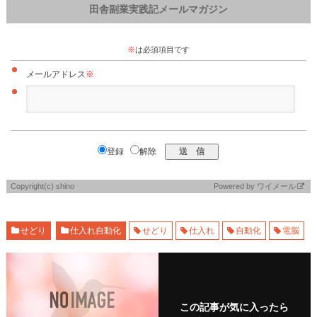
田舎副業実践記メールマガジン
※
は必須項目です
メールアドレス
※
登録
解除
Copyright(c) shino
Powered by
ワイメール
せどり
仕入れ自動化
せどり
仕入れ
自動化
電脳
この記事が気に入ったら