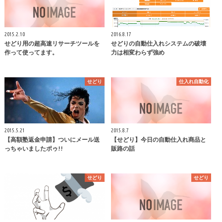
2015.2.10
2016.8.17
せどり用の超高速リサーチツールを
せどりの自動仕入れシステムの破壊
作って使ってます。
力は相変わらず強め
せどり
仕入れ自動化
2015.5.21
2015.8.7
【高額塾返金申請】ついにメール送
【せどり】今日の自動仕入れ商品と
っちゃいましたポゥ!!
販路の話
せどり
せどり