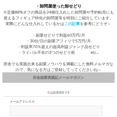
・卸問屋使った卸せどり
※定価88%オフの商品を24個仕入れした卸問屋や予約転売にも
使えるフィギュア特化の卸問屋等を特別にご紹介しています。
実際にどんな仕入れしているかは
この記事
を参考にどうぞ～
・副業せどりで利益60万円/月
・30分/日の副業アフィリで5万円/月
・利益率70％超えの超高利益ジャンク品せどり
・ライバル不在の3つのせどり術 etc…
田舎でも実践出来る副業ノウハウを満載にした無料メルマガな
ので、気になる方はご登録してってくださいね～
田舎副業実践記メールマガジン
※
は必須項目です
メールアドレス
※