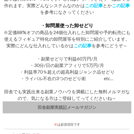
作れます。実際どんなシステムなのかは
この記事
とか
この記事
を参考になさってください
・卸問屋使った卸せどり
※定価88%オフの商品を24個仕入れした卸問屋や予約転売にも
使えるフィギュア特化の卸問屋等を特別にご紹介しています。
実際にどんな仕入れしているかは
この記事
を参考にどうぞ～
・副業せどりで利益60万円/月
・30分/日の副業アフィリで5万円/月
・利益率70％超えの超高利益ジャンク品せどり
・ライバル不在の3つのせどり術 etc…
田舎でも実践出来る副業ノウハウを満載にした無料メルマガな
ので、気になる方はご登録してってくださいね～
田舎副業実践記メールマガジン
※
は必須項目です