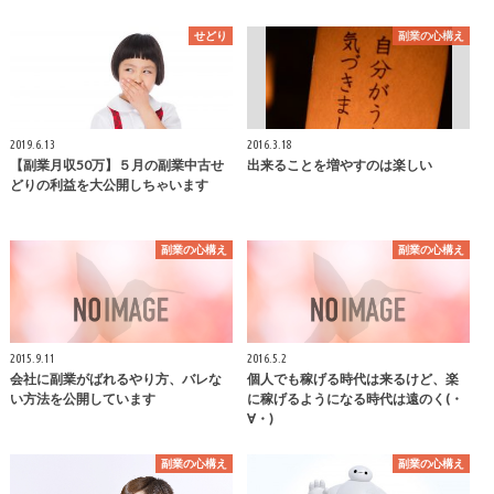
せどり
副業の心構え
2019.6.13
2016.3.18
【副業月収50万】５月の副業中古せ
出来ることを増やすのは楽しい
どりの利益を大公開しちゃいます
副業の心構え
副業の心構え
2015.9.11
2016.5.2
会社に副業がばれるやり方、バレな
個人でも稼げる時代は来るけど、楽
い方法を公開しています
に稼げるようになる時代は遠のく(・
∀・)
副業の心構え
副業の心構え