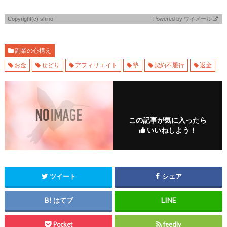
Copyright(c) shino
Powered by
ワイメール
副業の心構え
お金
せどり
アフィリエイト
塾
契約不履行
返金
この記事が気に入ったら
いいねしよう！
ツイート
シェア
はてブ
Pocket
feedly