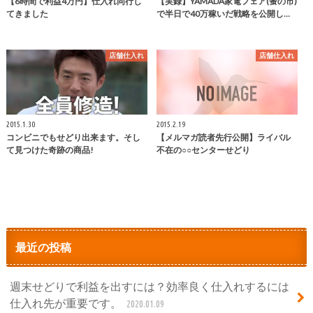
【6時間で利益4万円】仕入れ同行し
【実録】YAMADA家電フェア(蚤の市)
てきました
で半日で40万稼いだ戦略を公開し…
店舗仕入れ
店舗仕入れ
2015.1.30
2015.2.19
コンビニでもせどり出来ます。そし
【メルマガ読者先行公開】ライバル
て見つけた奇跡の商品!
不在の○○センターせどり
最近の投稿
週末せどりで利益を出すには？効率良く仕入れするには
仕入れ先が重要です。
2020.01.09