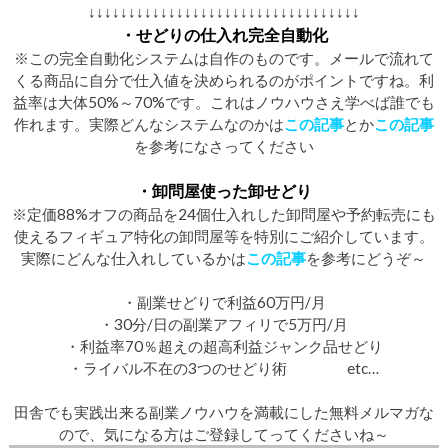
↓↓↓↓↓↓↓↓↓↓↓↓↓↓↓↓↓↓↓↓↓↓↓↓↓↓↓↓↓↓↓↓↓↓
・せどりの仕入れ完全自動化
※この完全自動化システムは自作のものです。メールで流れて
くる商品に自分で仕入値を決められるのがポイントですね。利
益率は大体50%～70%です。これはノウハウさえ学べば誰でも
作れます。実際どんなシステムなのかは
この記事
とか
この記事
を参考になさってください
・卸問屋使った卸せどり
※定価88%オフの商品を24個仕入れした卸問屋や予約転売にも
使えるフィギュア特化の卸問屋等を特別にご紹介しています。
実際にどんな仕入れしているかは
この記事
を参考にどうぞ～
・副業せどりで利益60万円/月
・30分/日の副業アフィリで5万円/月
・利益率70％超えの超高利益ジャンク品せどり
・ライバル不在の3つのせどり術 etc…
田舎でも実践出来る副業ノウハウを満載にした無料メルマガな
ので、気になる方はご登録してってくださいね～