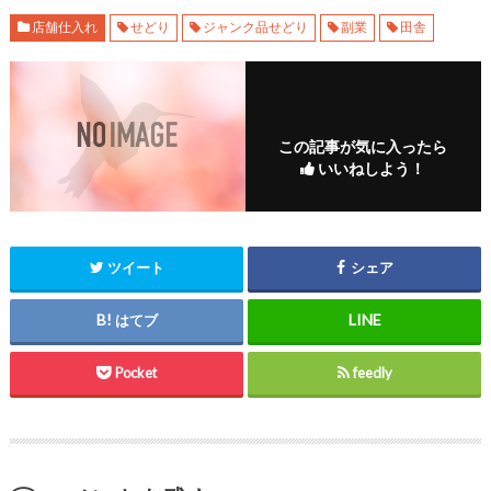
店舗仕入れ
せどり
ジャンク品せどり
副業
田舎
この記事が気に入ったら
いいねしよう！
ツイート
シェア
はてブ
Pocket
feedly